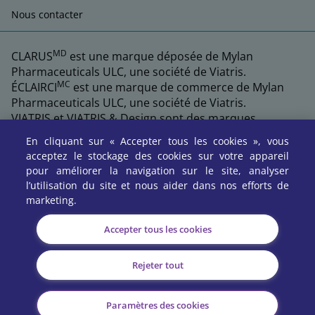
Nous contacter
MD
CLARUS
est une marque déposée de Mylan
Pharmaceuticals ULC, une société de Viatris.
MC
ÉCLAIRCI
est une marque de commerce de Mylan
Pharmaceuticals ULC, une société de Viatris.
VIATRIS et VIATRIS & Design sont des marques
déposées de Mylan Inc., utilisées avec permission par
En cliquant sur « Accepter tous les cookies », vous
Mylan Pharmaceuticals ULC, une société de Viatris.
acceptez le stockage des cookies sur votre appareil
pour améliorer la navigation sur le site, analyser
l’utilisation du site et nous aider dans nos efforts de
marketing.
Accepter tous les cookies
Rejeter tout
©2026 Viatris Inc. Tous droits réservés.
Paramètres des cookies